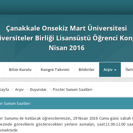
Çanakkale Onsekiz Mart Üniversitesi
versiteler Birliği Lisansüstü Öğrenci Kon
Nisan 2016
Bilim Kurulu
Kongre Takvimi
Bildiriler
Arşiv
İlet
Sayfa
>
Arşiv
>
Duyurular
>
Poster Sunum Saatleri
er Sunum Saatleri
r Sunumu ile katılacak öğrencilerimizin, 29 Nisan 2016 Cuma günü sabah 08
ezinde görevlilerin gösterecekleri yerlere asmaları, saat:11.00-12.00 saa
kmektedir.