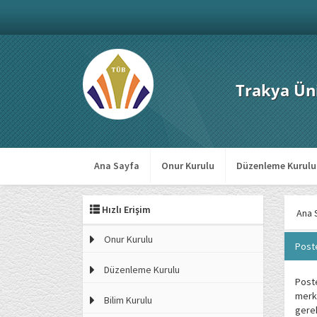
Trakya Üni
Ana Sayfa
Onur Kurulu
Düzenleme Kurulu
Hızlı Erişim
Ana 
Onur Kurulu
Post
Düzenleme Kurulu
Poste
merk
Bilim Kurulu
gere