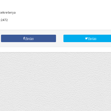
Sekreterya
i:2472
Paylaş
Paylaş